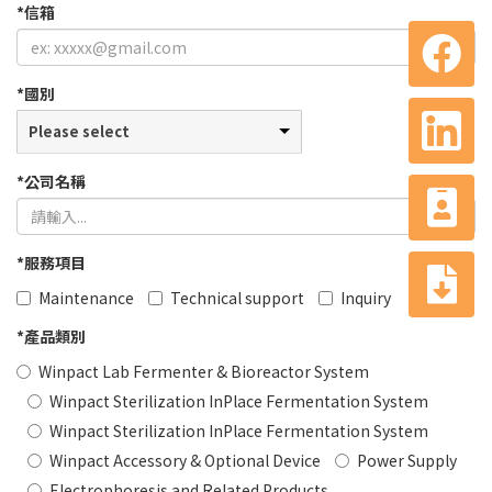
*
信箱
*
國別
Please select
*
公司名稱
*
服務項目
Maintenance
Technical support
Inquiry
*
產品類別
Winpact Lab Fermenter & Bioreactor System
Winpact Sterilization InPlace Fermentation System
Winpact Sterilization InPlace Fermentation System
Winpact Accessory & Optional Device
Power Supply
Electrophoresis and Related Products