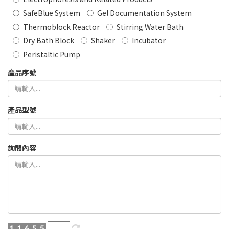
SafeBlue System
Gel Documentation System
Thermoblock Reactor
Stirring Water Bath
Dry Bath Block
Shaker
Incubator
Peristaltic Pump
產品序號
產品型號
詢問內容