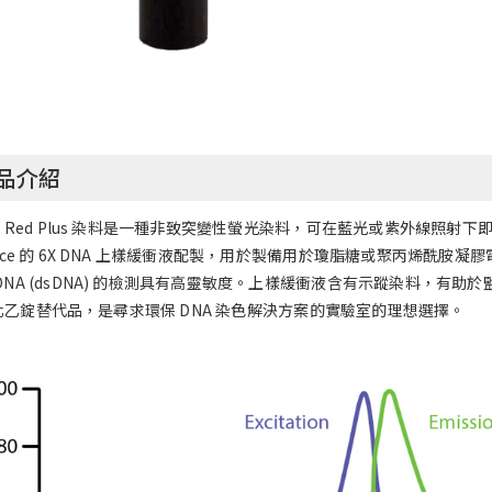
品介紹
or Red Plus 染料是一種非致突變性螢光染料，可在藍光或紫外線照射下即時
ence 的 6X DNA 上樣緩衝液配製，用於製備用於瓊脂糖或聚丙烯酰胺凝膠電泳的
DNA (dsDNA) 的檢測具有高靈敏度。上樣緩衝液含有示蹤染料，有助
化乙錠替代品，是尋求環保 DNA 染色解決方案的實驗室的理想選擇。