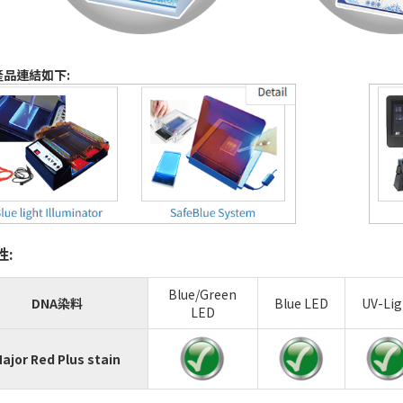
產品連結如下:
性:
Blue/Green
DNA染料
Blue LED
UV-Lig
LED
ajor Red Plus stain