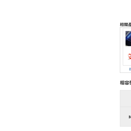
相關
相容
M