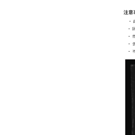
注意
• 
• 因
• 亦
• 含
• 不