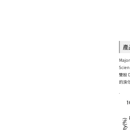
產
Maj
Sci
雙股 
的溴
.