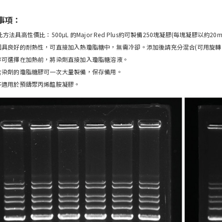
事項：
此方法具高性價比：500μL 的Major Red Plus約可製備250塊凝膠(每塊凝膠以約20
具良好的耐熱性，可直接加入熱瓊脂糖中，無需冷卻。添加後請充分混合(可用旋轉
可選擇在加熱前，將染劑直接加入瓊脂糖溶液。
染劑的瓊脂糖膠可一次大量製備，保存備用。
適用於預鑄聚丙烯醯胺凝膠。