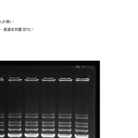
mL計算)。
、震盪或倒置混勻)。