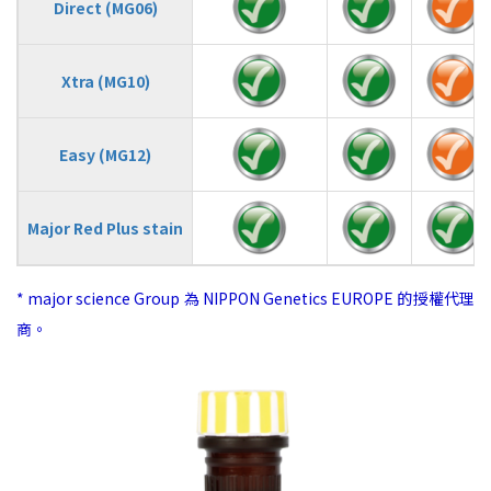
Direct (MG06)
Xtra (MG10)
Easy (MG12)
Major Red Plus stain
* major science Group 為 NIPPON Genetics EUROPE 的授權代理
商。