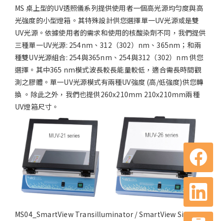
MS 桌上型的UV透照儀系列提供使用者一個高光源均勻度與高
光強度的小型燈箱。其特殊設計供您選擇單一UV光源或是雙
UV光源。依據使用者的需求和使用的核酸染劑不同，我們提供
三種單一UV光源: 254nm、312（302）nm、365nm；和兩
種雙UV光源組合: 254與365nm、254與312（302）nm 供您
選擇。其中365 nm模式波長較長能量較低，適合需長時間觀
測之膠體。單一UV光源模式有兩種UV強度 (高/低強度)供您轉
換 。除此之外，我們也提供260x210mm 210x210mm兩種
UV燈箱尺寸。
MS04_SmartView Transilluminator / SmartView Simple