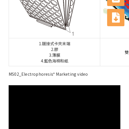
1.鏈接式卡夾末端
2.膠
雙
3.薄膜
4.藍色海棉和紙
MS02_Electrophoresis* Marketing video