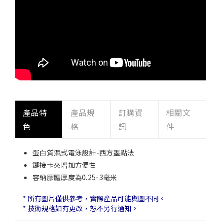
產品特
產品規
訂購資
相關文
色
格
訊
件
蛋白質濕式電泳設計-西方墨點法
鏈接卡夾增加方便性
容納膠體厚度為0.25-3毫米
* 所有圖片僅供參考，實際產品可能與圖不同。
* 技術規格如有更改，恕不另行通知。