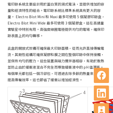
電印跡系統主要設計用於蛋白質的濕式電泳，並提供增加的容
量和經濟特性的組合。電印跡系統比標準系統具有更大的容
量。 Electro Blot Mini 和 Maxi 最多可使用 5 個凝膠印跡盒，
Electro Blot Mini Wide 最多可使用 3 個凝膠盒。這在高通量
實驗室中特別有用。高強度線圈電極提供均勻的電場，確保印
跡表面上的均勻轉移。
此盒的開放式架構可確保最大印跡面積，從而允許直接傳輸電
流。其剛性結構可確保凝膠和膜之間在整個印跡中保持接觸，
並保持均勻的壓力。這些裝置與磁力攪拌器相容，有助於散熱
並防止由於緩衝液混合不完全而導致緩衝液中的 pH 值漂移。
每個單元都包括一個冷卻包，可透過去除多餘的熱量來進一步
提高傳輸效率。這也節省了緩衝以增加經濟性。